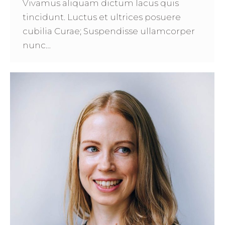
Vivamus aliquam dictum lacus quis
tincidunt. Luctus et ultrices posuere
cubilia Curae; Suspendisse ullamcorper
nunc…