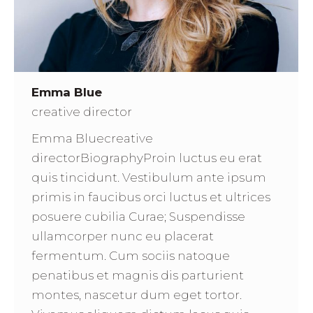
Emma Blue
creative director
Emma Bluecreative
directorBiographyProin luctus eu erat
quis tincidunt. Vestibulum ante ipsum
primis in faucibus orci luctus et ultrices
posuere cubilia Curae; Suspendisse
ullamcorper nunc eu placerat
fermentum. Cum sociis natoque
penatibus et magnis dis parturient
montes, nascetur dum eget tortor.